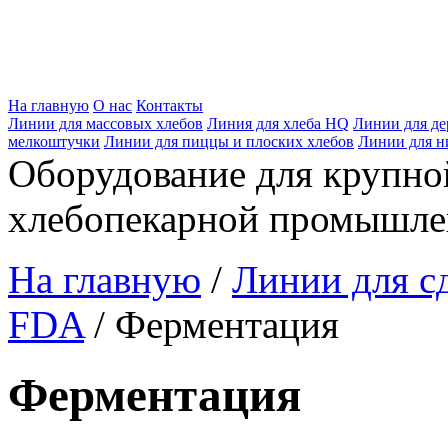
На главную
О нас
Контакты
Линии для массовых хлебов
Линия для хлеба HQ
Линии для де
мелкоштучки
Линии для пиццы и плоских хлебов
Линии для н
Оборудование для крупно
хлебопекарной промыш
На главную
/
Линии для с
FDA
/ Ферментация
Ферментация